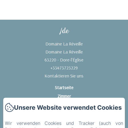
/de
Domaine La Réveille
Domaine La Réveille
63220 - Dore-l'Église
+33473723229
Kontaktieren Sie uns
Startseite
Zimmer
Umgebung
Unsere Website verwendet Cookies
Dienstleistungen
Kontakt
Wir verwenden Cookies und Tracker (auch von